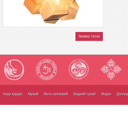
Заавар татах
Нүүр хуудас
Музей
Фото галлерей
Бидний тухай
Мэдээ
Дэлгүү