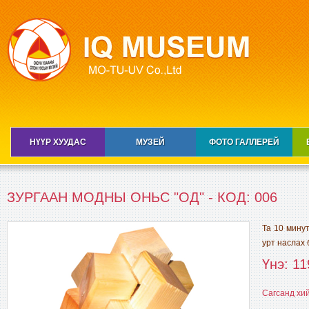
НҮҮР ХУУДАС
МУЗЕЙ
ФОТО ГАЛЛЕРЕЙ
ЗУРГААН МОДНЫ ОНЬС "ОД" - КОД: 006
Та 10 минут
урт наслах 
Үнэ: 11
Сагсанд хи