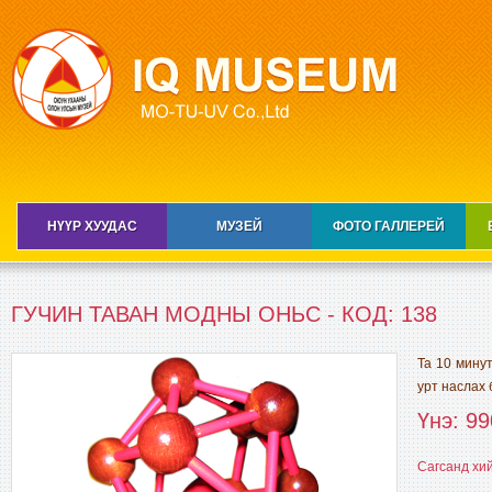
НҮҮР ХУУДАС
МУЗЕЙ
ФОТО ГАЛЛЕРЕЙ
ГУЧИН ТАВАН МОДНЫ ОНЬС - КОД: 138
Та 10 минут
урт наслах 
Үнэ: 99
Сагсанд хи