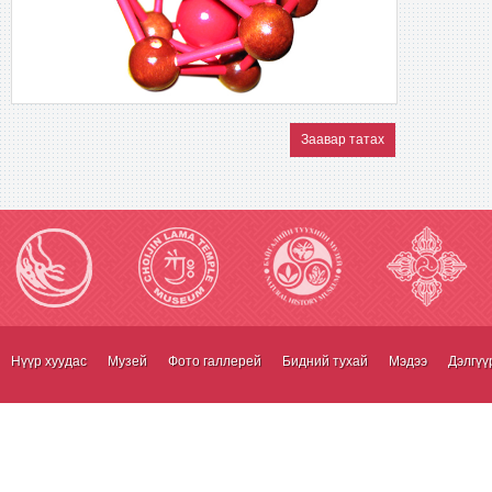
Заавар татах
Нүүр хуудас
Музей
Фото галлерей
Бидний тухай
Мэдээ
Дэлгүү