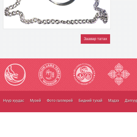
Заавар татах
Нүүр хуудас
Музей
Фото галлерей
Бидний тухай
Мэдээ
Дэлгүү