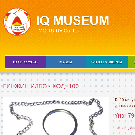
НҮҮР ХУУДАС
МУЗЕЙ
ФОТО ГАЛЛЕРЕЙ
ГИНЖИН ИЛБЭ - КОД: 106
Та 10 минут
урт наслах 
Үнэ: 79
Сагсанд хи