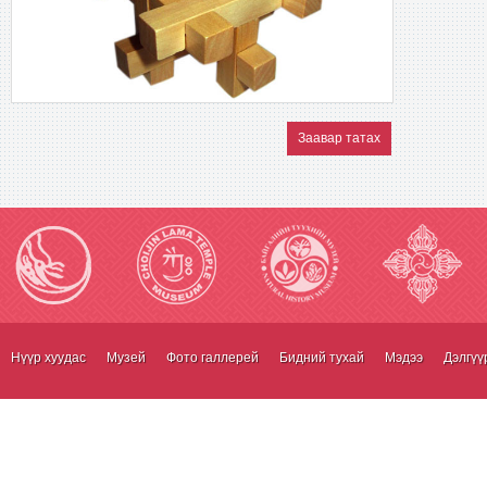
Заавар татах
Нүүр хуудас
Музей
Фото галлерей
Бидний тухай
Мэдээ
Дэлгүү