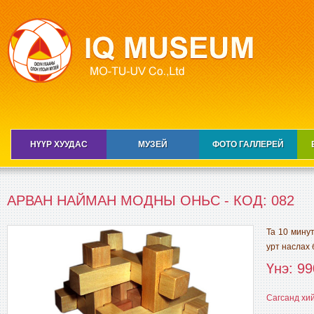
НҮҮР ХУУДАС
МУЗЕЙ
ФОТО ГАЛЛЕРЕЙ
АРВАН НАЙМАН МОДНЫ ОНЬС - КОД: 082
Та 10 минут
урт наслах 
Үнэ: 99
Сагсанд хи